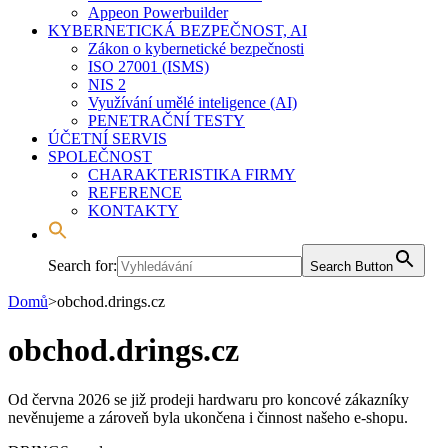
Appeon Powerbuilder
KYBERNETICKÁ BEZPEČNOST, AI
Zákon o kybernetické bezpečnosti
ISO 27001 (ISMS)
NIS 2
Využívání umělé inteligence (AI)
PENETRAČNÍ TESTY
ÚČETNÍ SERVIS
SPOLEČNOST
CHARAKTERISTIKA FIRMY
REFERENCE
KONTAKTY
Search for:
Search Button
Domů
>
obchod.drings.cz
obchod.drings.cz
Od června 2026 se již prodeji hardwaru pro koncové zákazníky
nevěnujeme a zároveň byla ukončena i činnost našeho e-shopu.