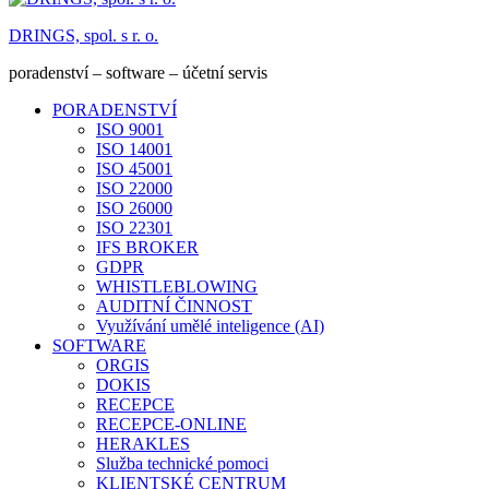
DRINGS, spol. s r. o.
poradenství – software – účetní servis
PORADENSTVÍ
ISO 9001
ISO 14001
ISO 45001
ISO 22000
ISO 26000
ISO 22301
IFS BROKER
GDPR
WHISTLEBLOWING
AUDITNÍ ČINNOST
Využívání umělé inteligence (AI)
SOFTWARE
ORGIS
DOKIS
RECEPCE
RECEPCE-ONLINE
HERAKLES
Služba technické pomoci
KLIENTSKÉ CENTRUM