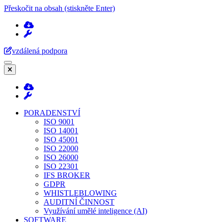
Přeskočit na obsah (stiskněte Enter)
vzdálená podpora
PORADENSTVÍ
ISO 9001
ISO 14001
ISO 45001
ISO 22000
ISO 26000
ISO 22301
IFS BROKER
GDPR
WHISTLEBLOWING
AUDITNÍ ČINNOST
Využívání umělé inteligence (AI)
SOFTWARE