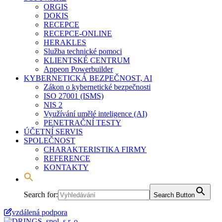
ORGIS
DOKIS
RECEPCE
RECEPCE-ONLINE
HERAKLES
Služba technické pomoci
KLIENTSKÉ CENTRUM
Appeon Powerbuilder
KYBERNETICKÁ BEZPEČNOST, AI
Zákon o kybernetické bezpečnosti
ISO 27001 (ISMS)
NIS 2
Využívání umělé inteligence (AI)
PENETRAČNÍ TESTY
ÚČETNÍ SERVIS
SPOLEČNOST
CHARAKTERISTIKA FIRMY
REFERENCE
KONTAKTY
Search for:
Search Button
vzdálená podpora