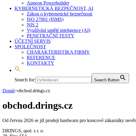
Appeon Powerbuilder
KYBERNETICKÁ BEZPEČNOST, AI
Zákon o kybernetické bezpečnosti
ISO 27001 (ISMS)
NIS 2
Využívání umělé inteligence (AI)
PENETRAČNÍ TESTY
ÚČETNÍ SERVIS
SPOLEČNOST
CHARAKTERISTIKA FIRMY
REFERENCE
KONTAKTY
Search for:
Search Button
Domů
>
obchod.drings.cz
obchod.drings.cz
Od června 2026 se již prodeji hardwaru pro koncové zákazníky nevěn
DRINGS, spol. s r. o.