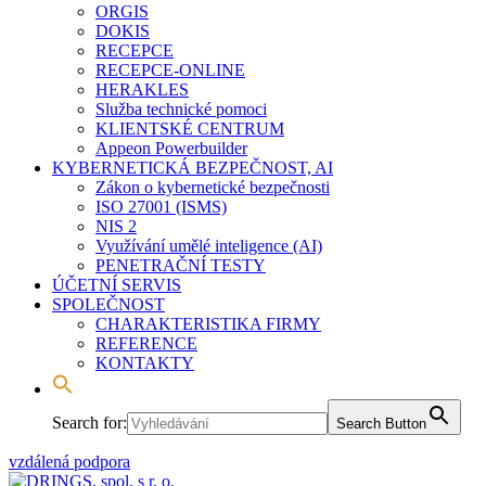
ORGIS
DOKIS
RECEPCE
RECEPCE-ONLINE
HERAKLES
Služba technické pomoci
KLIENTSKÉ CENTRUM
Appeon Powerbuilder
KYBERNETICKÁ BEZPEČNOST, AI
Zákon o kybernetické bezpečnosti
ISO 27001 (ISMS)
NIS 2
Využívání umělé inteligence (AI)
PENETRAČNÍ TESTY
ÚČETNÍ SERVIS
SPOLEČNOST
CHARAKTERISTIKA FIRMY
REFERENCE
KONTAKTY
Search for:
Search Button
vzdálená podpora