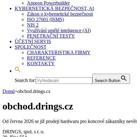
Appeon Powerbuilder
KYBERNETICKÁ BEZPEČNOST, AI
Zákon o kybernetické bezpečnosti
ISO 27001 (ISMS)
NIS 2
Využívání umělé inteligence (AI)
PENETRAČNÍ TESTY
ÚČETNÍ SERVIS
SPOLEČNOST
CHARAKTERISTIKA FIRMY
REFERENCE
KONTAKTY
Search for:
Search Button
Domů
>
obchod.drings.cz
obchod.drings.cz
Od června 2026 se již prodeji hardwaru pro koncové zákazníky nevěn
DRINGS, spol. s r. o.