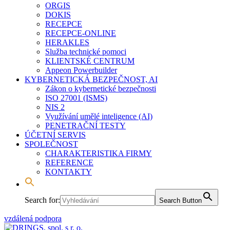
ORGIS
DOKIS
RECEPCE
RECEPCE-ONLINE
HERAKLES
Služba technické pomoci
KLIENTSKÉ CENTRUM
Appeon Powerbuilder
KYBERNETICKÁ BEZPEČNOST, AI
Zákon o kybernetické bezpečnosti
ISO 27001 (ISMS)
NIS 2
Využívání umělé inteligence (AI)
PENETRAČNÍ TESTY
ÚČETNÍ SERVIS
SPOLEČNOST
CHARAKTERISTIKA FIRMY
REFERENCE
KONTAKTY
Search for:
Search Button
vzdálená podpora